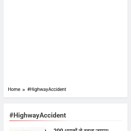
Home
#HighwayAccident
#HighwayAccident
200 धमाकों से दहला जयपुर: