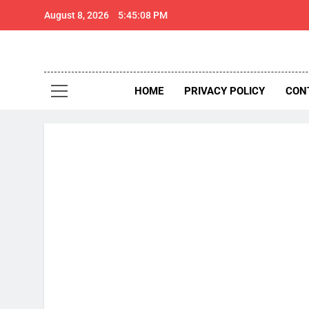
Skip
August 8, 2026
5:45:09 PM
to
content
थार 
Thar Expr
HOME
PRIVACY POLICY
CON