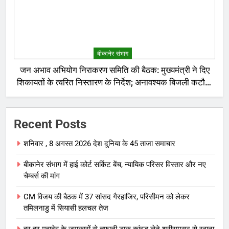
बीकानेर संभाग
जन अभाव अभियोग निराकरण समिति की बैठक: मुख्यमंत्री ने दिए
शिकायतों के त्वरित निस्तारण के निर्देश; अनावश्यक बिजली कटौती
पर सख्त रुख
Recent Posts
शनिवार , 8 अगस्त 2026 देश दुनिया के 45 ताजा समाचार
बीकानेर संभाग में हाई कोर्ट सर्किट बेंच, न्यायिक परिसर विस्तार और नए
चैम्बर्स की मांग
CM विजय की बैठक में 37 सांसद गैरहाजिर, परिसीमन को लेकर
तमिलनाडु में सियासी हलचल तेज
हर-हर महादेव के जयकारों से तूफानी डाक कांवड़ लेने श्रीरामसर से रवाना