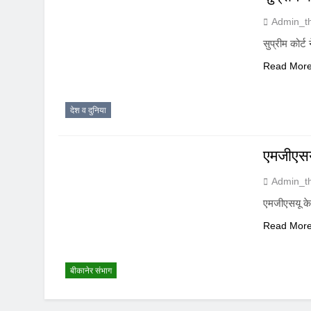
Admin_t
सुप्रीम कोर्ट
Read Mor
देश व दुनिया
एमजीएसयू
Admin_t
एमजीएसयू के 
Read Mor
बीकानेर संभाग