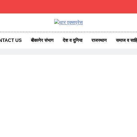
एक्सप्रेस
ss News
NTACT US
बीकानेर संभाग
देश व दुनिया
राजस्थान
समाज व साहि