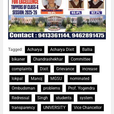
Tagged:
Acharya
Acharya Dixit
Ballia
bikaner
Chandrashekhar
Committee
complaints
Dixit
Grievance
increase
lokpal
Manoj
MGSU
nominated
Ombudsman
problems
Prof. Yogendra
Redressal
Singh
students
system
transparency
UNIVERSITY
Vice Chancellor