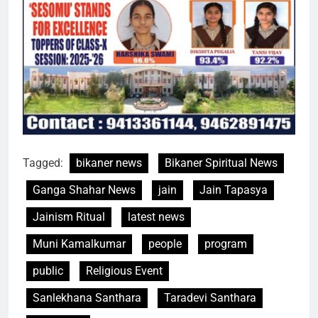
Tagged:
bikaner news
Bikaner Spiritual News
Ganga Shahar News
jain
Jain Tapasya
Jainism Ritual
latest news
Muni Kamalkumar
people
program
public
Religious Event
Sanlekhana Santhara
Taradevi Santhara