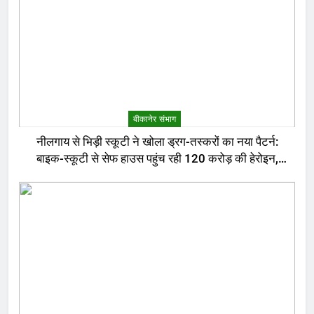
बीकानेर संभाग
नीलगाय से भिड़ी स्कूटी ने खोला ड्रग-तस्करों का नया पैटर्न:
बाइक-स्कूटी से सेफ हाउस पहुंच रही 120 करोड़ की हेरोइन,
बेरोजगार और केटरर्स बने डिलीवरी बॉय