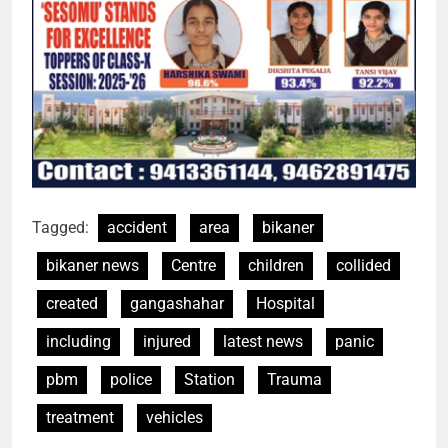
Tagged:
accident
area
bikaner
bikaner news
Centre
children
collided
created
gangashahar
Hospital
including
injured
latest news
panic
pbm
police
Station
Trauma
treatment
vehicles