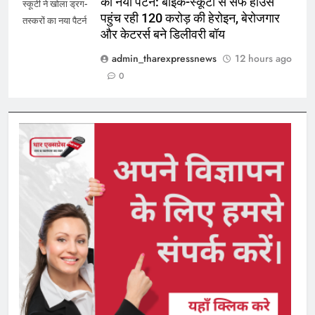
का नया पैटर्न: बाइक-स्कूटी से सेफ हाउस
स्कूटी ने खोला ड्रग-
पहुंच रही 120 करोड़ की हेरोइन, बेरोजगार
तस्करों का नया पैटर्न
और केटरर्स बने डिलीवरी बॉय
admin_tharexpressnews
12 hours ago
0