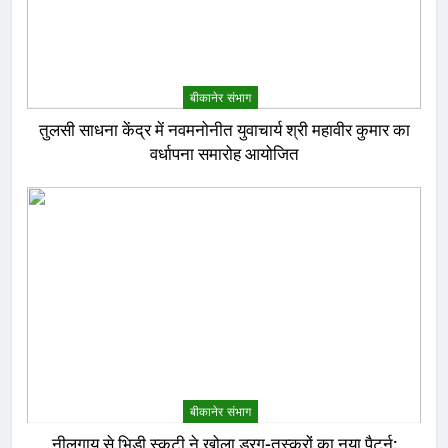
बीकानेर संभाग
तुलसी साधना केंद्र में नवमनोनीत युवाचार्य श्री महावीर कुमार का
वर्धापना समारोह आयोजित
बीकानेर संभाग
नीलगाय से भिड़ी स्कूटी ने खोला ड्रग-तस्करों का नया पैटर्न: