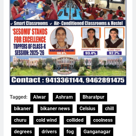
Tagged:
Alwar
Ashram
Bharatpur
bikaner
bikaner news
Celsius
chill
churu
cold wind
collided
coolness
degrees
drivers
fog
Ganganagar