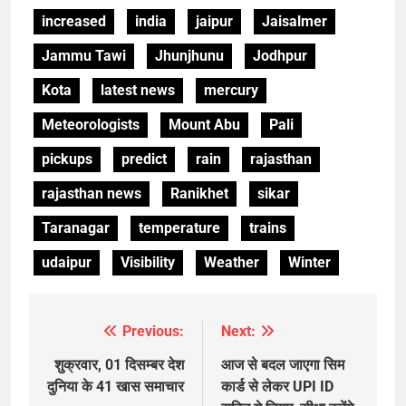
increased
india
jaipur
Jaisalmer
Jammu Tawi
Jhunjhunu
Jodhpur
Kota
latest news
mercury
Meteorologists
Mount Abu
Pali
pickups
predict
rain
rajasthan
rajasthan news
Ranikhet
sikar
Taranagar
temperature
trains
udaipur
Visibility
Weather
Winter
Previous:
Next:
Post
navigation
शुक्रवार, 01 दिसम्बर देश
आज से बदल जाएगा सिम
दुनिया के 41 खास समाचार
कार्ड से लेकर UPI ID