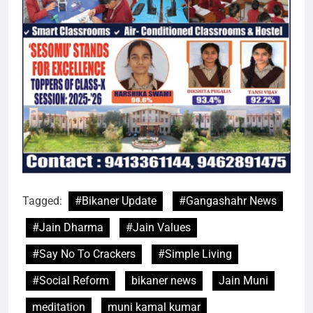
Tagged:
#Bikaner Update
#Gangashahr News
#Jain Dharma
#Jain Values
#Say No To Crackers
#Simple Living
#Social Reform
bikaner news
Jain Muni
meditation
muni kamal kumar