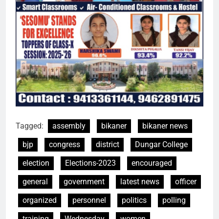
Tagged:
assembly
bikaner
bikaner news
bjp
congress
district
Dungar College
election
Elections-2023
encouraged
general
government
latest news
officer
organized
personnel
politics
polling
training
Wednesday
women