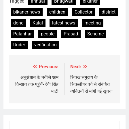
Tagged:
annual
Bhagwati
bikaner
bikaner news
children
Collector
district
done
Kalal
latest news
meeting
Palanhar
people
Prasad
Scheme
Under
verification
Previous:
Next:
Post
navigation
अनुसंधान के नतीजे आम
सिक्ख समुदाय के
किसान तक पहुंचें- देवी सिंह
सिकलीगर वर्ग से संबंधित
भाटी
व्यक्तियों से मांगी गई सूचना