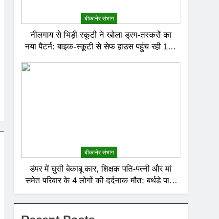
बीकानेर संभाग
नीलगाय से भिड़ी स्कूटी ने खोला ड्रग-तस्करों का
नया पैटर्न: बाइक-स्कूटी से सेफ हाउस पहुंच रही 120
करोड़ की हेरोइन, बेरोजगार और केटरर्स बने डिलीवरी
बॉय
बीकानेर संभाग
डंपर में घुसी बेकाबू कार, शिक्षक पति-पत्नी और मां
समेत परिवार के 4 लोगों की दर्दनाक मौत; बर्थडे पार्टी
में जा रहा था परिवार