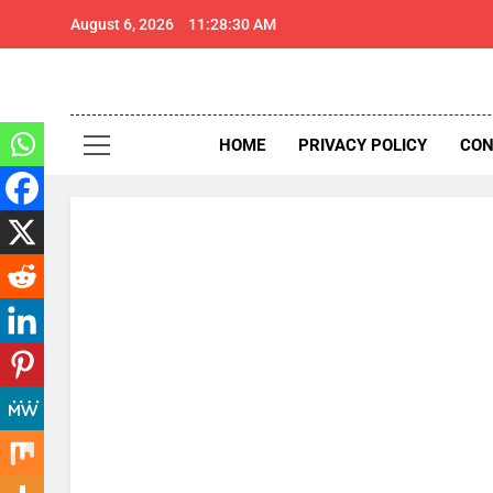
Skip
August 6, 2026
11:28:31 AM
to
content
थार 
Thar Expr
HOME
PRIVACY POLICY
CON