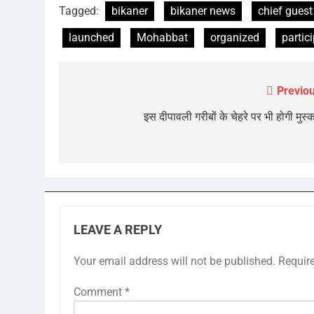
Tagged:
bikaner
bikaner news
chief guest
launched
Mohabbat
organized
partic
Previou
Post
navigation
इस दीपावली गरीबों के चेहरे पर भी होगी मुस्
LEAVE A REPLY
Your email address will not be published.
Requir
Comment
*