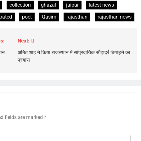
collection
ghazal
jaipur
latest news
ipated
poet
Qasim
rajasthan
rajasthan news
s:
Next:
कान
अमित शाह ने किया राजस्थान में सांप्रदायिक सौहार्द्र बिगाड़ने का
प्रयास
ed fields are marked
*