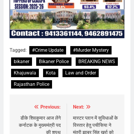
Tagged:
#Crime Update
#Murder Mystery
bikaner
Bikaner Police
BREAKING NEWS
Khajuwala
Kota
Law and Order
Rajasthan Police
Previous:
Next:
Post
navigation
डीके शिवकुमार आज लेंगे
मास्टर प्लान में सुविधाओं के
कर्नाटक के मुख्यमंत्री पद
विस्तार हेतु पचीसिया ने
की शपथ
मंत्री झाबर सिंह खर्रा को