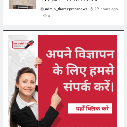
admin_tharexpressnews
19 hours ago
0