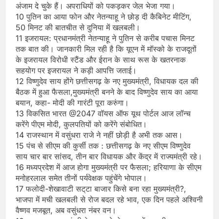
अंजाम दे चुके हैं। अपराधियों को पकड़कर जेल भेजा गया।
10 पुतिन का आया फोन और नेतन्याहू ने छोड़ दी कैबिनेट मीटिंग,
50 मिनट की बातचीत से दुनिया में खलबली।
11 इजरायल: प्रधानमंत्री नेतन्याहू ने पुतिन से करीब पचास मिनट
तक बात की। जानकारी मिल रही है कि यूएन में मॉस्को के राजदूतों
के इजरायल विरोधी स्टैंड और ईरान के साथ रूस के खतरनाक
सहयोग पर इजरायल ने कड़ी आपत्ति जताई।
12 विष्णुदेव साय होंगे छत्तीसगढ़ के नए मुख्यमंत्री, विधायक दल की
बैठक में हुआ फैसला,मुख्यमंत्री बनने के बाद विष्णुदेव साय का आया
बयान, कहा- मोदी की गारंटी पूरा करुंगा।
13 विकसित भारत @2047 वॉयस ऑफ यूथ पोर्टल आज लॉन्च
करेंगे पीएम मोदी, कुलपतियों को करेंगे संबोधित।
14 राजस्थान में वसुंधरा राजे ने नहीं छोड़ी है अभी तक आस।
15 पंच से सीएम की कुर्सी तक : छत्तीसगढ़ के नए सीएम विष्णुदेव
साय चार बार सांसद, तीन बार विधायक और केंद्र में राज्यमंत्री रहे।
16 मध्यप्रदेश में आज होगा मुख्यमंत्री पर फैसला; हरियाणा के सीएम
मनोहरलाल समेत तीनों पर्यवेक्षक पहुंचेंगे भोपाल।
17 फलोदी-शेखावाटी सट्‌टा बाजार किसे बना रहा मुख्यमंत्री?,
भाजपा में मची खलबली से रोज बदल रहे भाव, एक दिन पहले अश्विनी
वैष्णव मजबूत, अब वसुंधरा नंबर वन।