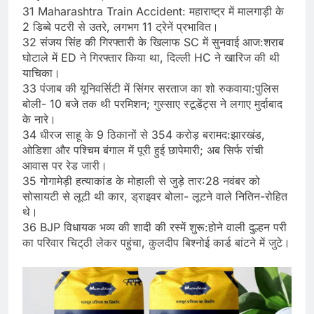
31 Maharashtra Train Accident: महाराष्ट्र में मालगाड़ी के
2 डिब्बे पटरी से उतरे, लगभग 11 ट्रेनें प्रभावित।
32 संजय सिंह की गिरफ्तारी के खिलाफ SC में सुनवाई आज:शराब
घोटाले में ED ने गिरफ्तार किया था, दिल्ली HC ने खारिज की थी
याचिका।
33 पंजाब की यूनिवर्सिटी में सिंगर सरताज का शो रुकवाया:पुलिस
बोली- 10 बजे तक थी परमिशन; गुस्साए स्टूडेंट्स ने लगाए मुर्दाबाद
के नारे।
34 धीरज साहू के 9 ठिकानों से 354 करोड़ बरामद:झारखंड,
ओडिशा और पश्चिम बंगाल में पूरी हुई छापेमारी; अब सिर्फ रांची
आवास पर रेड जारी।
35 गोगामेड़ी हत्याकांड के मोहाली से जुड़े तार:28 नवंबर को
सोसायटी से लूटी थी कार, ड्राइवर बोला- लूटने वाले नितिन-रोहित
थे।
36 BJP विधायक भव्य की शादी की रस्में शुरू:होने वाली दुल्हन परी
का परिवार चिट्‌ठी लेकर पहुंचा, कुलदीप बिश्नोई कार्ड बांटने में जुटे।