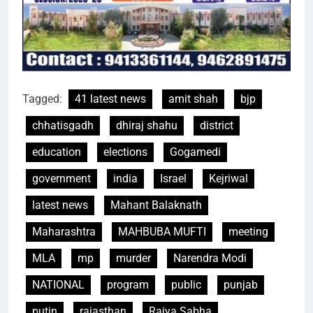
Tagged:
41 latest news
amit shah
bjp
chhatisgadh
dhiraj shahu
district
education
elections
Gogamedi
government
india
Israel
Kejriwal
latest news
Mahant Balaknath
Maharashtra
MAHBUBA MUFTI
meeting
MLA
mp
murder
Narendra Modi
NATIONAL
program
public
punjab
putin
rajasthan
Rajya Sabha