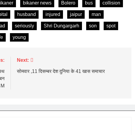
ikaner
bikaner news
Bolero
bus
collision
ital
husband
injured
jaipur
man
oad
seriously
Shri Dungargarh
son
spot
fe
young
s:
Next:
शपथ
सोमवार ,11 दिसम्बर देश दुनिया के 41 खास समाचार
 बन
 CM