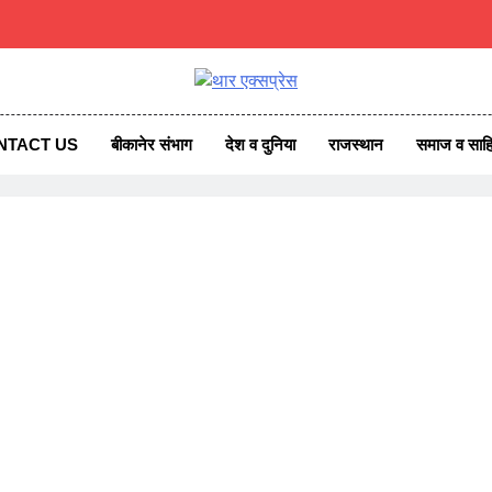
एक्सप्रेस
ss News
NTACT US
बीकानेर संभाग
देश व दुनिया
राजस्थान
समाज व साहि