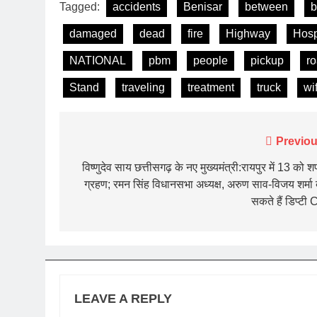
Tagged:
accidents
Benisar
between
b
damaged
dead
fire
Highway
Hosp
NATIONAL
pbm
people
pickup
r
Stand
traveling
treatment
truck
wi
Post
Previou
navigation
विष्णुदेव साय छत्तीसगढ़ के नए मुख्यमंत्री:रायपुर में 13 को 
ग्रहण; रमन सिंह विधानसभा अध्यक्ष, अरुण साव-विजय शर्मा
सकते हैं डिप्टी
LEAVE A REPLY