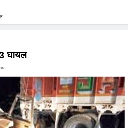
यल
त 3 घायल
ns