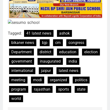
Tagged:
41 latest news
ashok
bikaner news
bjp
cm
congress
Department
district
education
election
government
inaugurated
india
international
jaipur
latest news
meeting
modi
organized
politics
program
rajasthan
sports
state
world