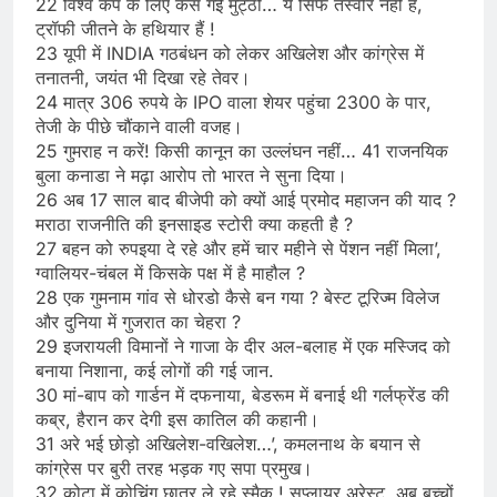
22 विश्व कप के लिए कस गई मुट्ठी… ये सिर्फ तस्वीर नहीं है,
ट्रॉफी जीतने के हथियार हैं !
23 यूपी में INDIA गठबंधन को लेकर अखिलेश और कांग्रेस में
तनातनी, जयंत भी दिखा रहे तेवर।
24 मात्र 306 रुपये के IPO वाला शेयर पहुंचा 2300 के पार,
तेजी के पीछे चौंकाने वाली वजह।
25 गुमराह न करें! किसी कानून का उल्लंघन नहीं… 41 राजनयिक
बुला कनाडा ने मढ़ा आरोप तो भारत ने सुना दिया।
26 अब 17 साल बाद बीजेपी को क्यों आई प्रमोद महाजन की याद ?
मराठा राजनीति की इनसाइड स्टोरी क्या कहती है ?
27 बहन को रुपइया दे रहे और हमें चार महीने से पेंशन नहीं मिला’,
ग्वालियर-चंबल में किसके पक्ष में है माहौल ?
28 एक गुमनाम गांव से धोरडो कैसे बन गया ? बेस्ट टूरिज्म विलेज
और दुनिया में गुजरात का चेहरा ?
29 इजरायली विमानों ने गाजा के दीर अल-बलाह में एक मस्जिद को
बनाया निशाना, कई लोगों की गई जान.
30 मां-बाप को गार्डन में दफनाया, बेडरूम में बनाई थी गर्लफ्रेंड की
कब्र, हैरान कर देगी इस कातिल की कहानी।
31 अरे भई छोड़ो अखिलेश-वखिलेश…’, कमलनाथ के बयान से
कांग्रेस पर बुरी तरह भड़क गए सपा प्रमुख।
32 कोटा में कोचिंग छात्र ले रहे स्मैक ! सप्लायर अरेस्ट, अब बच्चों