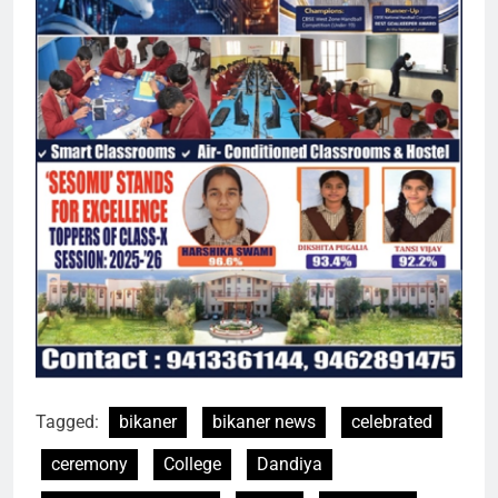
Tagged:
bikaner
bikaner news
celebrated
ceremony
College
Dandiya