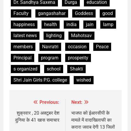
Dr. Sandhya Saxena
Durga
education
Faculty
gangashahar
Goddess
good
happiness
health
india
jain
lamp
latest news
lighting
Mahotsav
members
Navratri
occasion
Peace
Principal
program
prosperity
s organized
school
Shakti
Shri Jain Girls P.G. college
wished
Previous:
Next:
Post
navigation
शुक्रवार , 20 अक्टूबर देश
भाजपा को ईआरसीपी के
दुनिया के 41 खास समाचार
मामले में वादाखिलाफी का
करारा जवाब देगी 13 जिलों