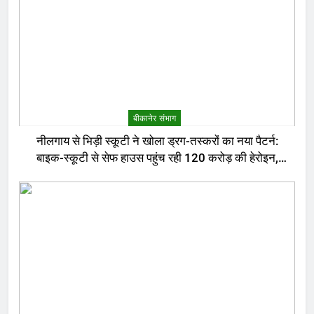
बीकानेर संभाग
नीलगाय से भिड़ी स्कूटी ने खोला ड्रग-तस्करों का नया पैटर्न:
बाइक-स्कूटी से सेफ हाउस पहुंच रही 120 करोड़ की हेरोइन,
बेरोजगार और केटरर्स बने डिलीवरी बॉय