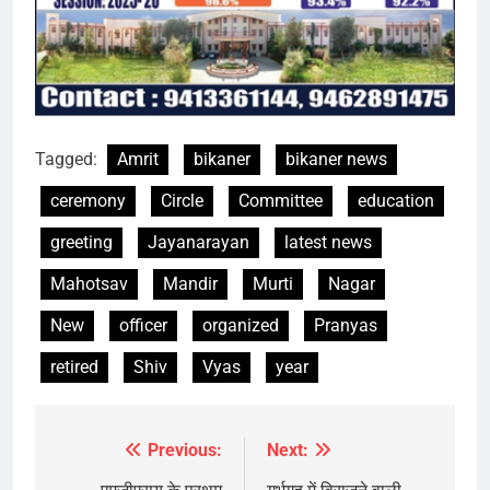
Tagged:
Amrit
bikaner
bikaner news
ceremony
Circle
Committee
education
greeting
Jayanarayan
latest news
Mahotsav
Mandir
Murti
Nagar
New
officer
organized
Pranyas
retired
Shiv
Vyas
year
Previous:
Next:
Post