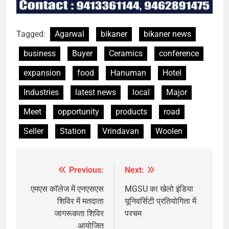
Tagged:
Agarwal
bikaner
bikaner news
business
Buyer
Ceramics
conference
expansion
food
Hanuman
Hotel
Industries
latest news
local
Major
Meet
opportunity
products
road
Seller
Station
Vrindavan
Woolen
Previous:
Next:
Post
navigation
एमएस कॉलेज में एनएसएस
MGSU का खेलो इंडिया
शिविर में मतदाता
यूनिवर्सिटी प्रतियोगिता में
जागरूकता शिविर
परचम
आयोजित