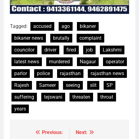
Tagged:
accused
ago
bikaner
bikaner news
brutally
complaint
councilor
driver
fired
job
Lakshmi
latest news
murdered
Nagaur
operator
parlor
police
rajasthan
rajasthan news
Rajesh
Sameer
seeing
slit
SP
suffering
tejswani
threaten
throat
years
Previous:
Next:
Post