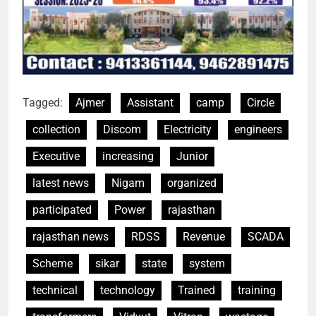
Tagged:
Ajmer
Assistant
camp
Circle
collection
Discom
Electricity
engineers
Executive
increasing
Junior
latest news
Nigam
organized
participated
Power
rajasthan
rajasthan news
RDSS
Revenue
SCADA
Scheme
sikar
state
system
technical
technology
Trained
training