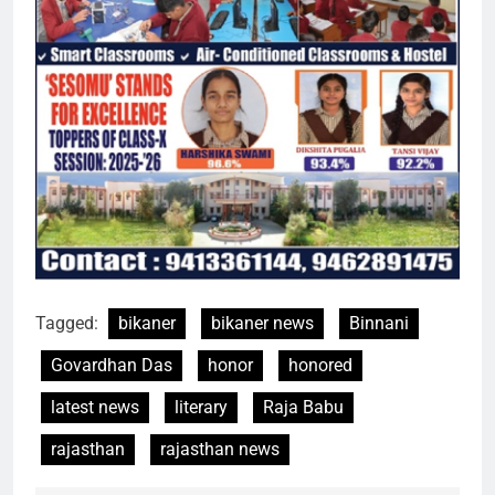
Tagged:
bikaner
bikaner news
Binnani
Govardhan Das
honor
honored
latest news
literary
Raja Babu
rajasthan
rajasthan news