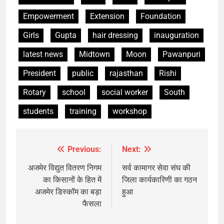
Empowerment
Extension
Foundation
Girls
Gupta
hair dressing
inauguration
latest news
Midtown
Moon
Pawanpuri
President
public
rajasthan
Rishi
Rotary
school
social worker
South
students
training
workshop
Previous:
Next:
Post
navigation
अजमेर विद्युत वितरण निगम
सर्व कामागर सेवा संघ की
का किसानों के हित में
जिला कार्यकारिणी का गठन
अजमेर डिस्कॉम का बड़ा
हुआ
फैसला