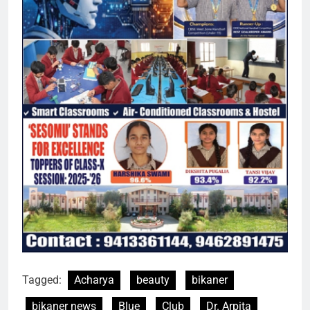
Tagged:
Acharya
beauty
bikaner
bikaner news
Blue
Club
Dr. Arpita