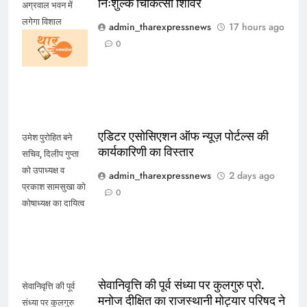
निःशुल्क चिकित्सा शिविर
अग्रवाल भवन में
लगेगा विशाल
admin_tharexpressnews
17 hours ago
निःशुल्क चिकित्सा
0
शिविर
एडिटर एसोसिएशन ऑफ न्यूज़ पोर्टल्स की
उमेश पुरोहित बने
कार्यकारिणी का विस्तार
सचिव, दिलीप गुप्ता
को उपाध्यक्ष व
admin_tharexpressnews
2 days ago
प्रकाश सामसुखा को
0
कोषाध्यक्ष का दायित्व
सेवानिवृत्ति की पूर्व संध्या पर कुलगुरु प्रो.
सेवानिवृत्ति की पूर्व
मनोज दीक्षित का राजस्थानी मोट्यार परिषद ने
संध्या पर कुलगुरु