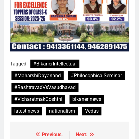
Tagged:
#BikanerIntellectual
#MaharshiDayanand
#PhilosophicalSeminar
#RashtravadVsVasudhavad
#VicharatmakGoshthi
bikaner news
latest news
nationalism
Vedas
Previous:
Next:
Post