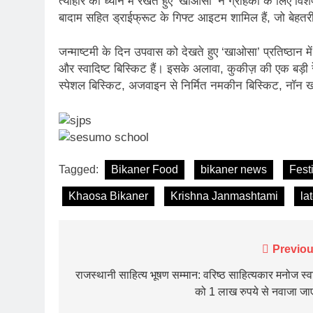
त्योहार को ध्यान में रखते हुए ‘खाओसा’ ने ग्राहकों के लिए
बादाम सहित ड्राईफ्रूट के गिफ्ट आइटम शामिल हैं, जो बेहतरीन
जन्माष्टमी के दिन उपवास को देखते हुए ‘खाओसा’ प्रतिष्ठान में 
और स्वादिष्ट बिस्किट हैं। इसके अलावा, कुकीज़ की एक बड़ी रे
स्पेशल बिस्किट, अजवाइन से निर्मित नमकीन बिस्किट, नॉन ख
Tagged:
Bikaner Food
bikaner news
Fest
Khaosa Bikaner
Krishna Janmashtami
la
Post
Previou
navigation
राजस्थानी साहित्य भूषण सम्मान: वरिष्ठ साहित्यकार मनोज स्व
को 1 लाख रुपये से नवाजा जा