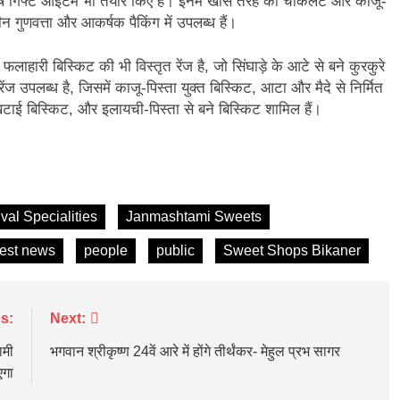
 विशेष गिफ्ट आइटम भी तैयार किए हैं। इनमें खास तरह की चॉकलेट और काजू-
 गुणवत्ता और आकर्षक पैकिंग में उपलब्ध हैं।
फलाहारी बिस्किट की भी विस्तृत रेंज है, जो सिंघाड़े के आटे से बने कुरकुरे
ंज उपलब्ध है, जिसमें काजू-पिस्ता युक्त बिस्किट, आटा और मैदे से निर्मित
टाई बिस्किट, और इलायची-पिस्ता से बने बिस्किट शामिल हैं।
ival Specialities
Janmashtami Sweets
test news
people
public
Sweet Shops Bikaner
s:
Next:
ामी
भगवान श्रीकृष्ण 24वें आरे में होंगे तीर्थंकर- मेहुल प्रभ सागर
एगा