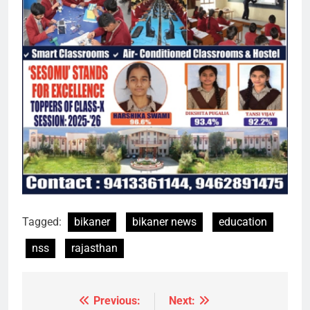
Tagged:
bikaner
bikaner news
education
nss
rajasthan
Previous:
Next:
Post