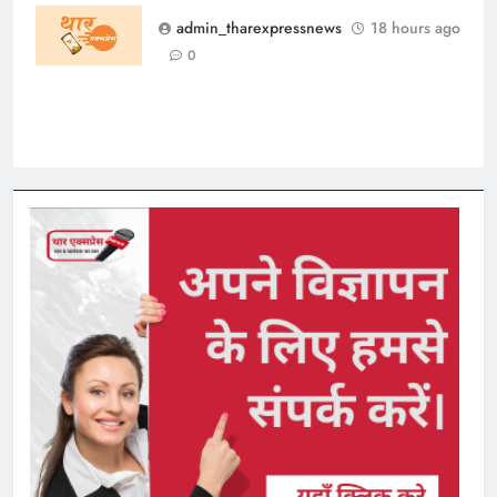
को रतनबिहारी पार्क में
admin_tharexpressnews
18 hours ago
मंगल मिलन समारोह
0