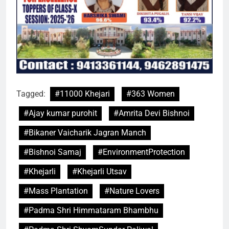
Tagged:
#11000 Khejari
#363 Women
#Ajay kumar purohit
#Amrita Devi Bishnoi
#Bikaner Vaicharik Jagran Manch
#Bishnoi Samaj
#EnvironmentProtection
#Khejarli
#Khejarli Utsav
#Mass Plantation
#Nature Lovers
#Padma Shri Himmataram Bhambhu