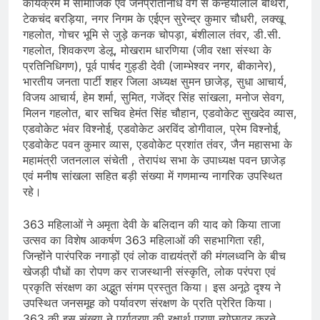
कार्यक्रम में सामाजिक एवं जनप्रतिनिधि वर्ग से कन्हैयालाल बोथरा,
टेकचंद बरड़िया, नगर निगम के एईएन सुरेन्द्र कुमार चौधरी, लक्खू
गहलोत, गोचर भूमि से जुड़े कनक चोपड़ा, बंशीलाल तंवर, डी.सी.
गहलोत, शिवकरण डेलू, मोखराम धारणिया (जीव रक्षा संस्था के
प्रतिनिधिगण), पूर्व पार्षद गुड्डी देवी (जाम्भेश्वर नगर, बीकानेर),
भारतीय जनता पार्टी शहर जिला अध्यक्ष सुमन छाजेड़, सुधा आचार्य,
विजय आचार्य, हेम शर्मा, सुमित, गजेंद्र सिंह सांखला, मनोज सेवग,
मिलन गहलोत, बार सचिव हेमंत सिंह चौहान, एडवोकेट सुखदेव व्यास,
एडवोकेट भंवर विश्नोई, एडवोकेट अरविंद डोगीवाल, प्रेम विश्नोई,
एडवोकेट पवन कुमार व्यास, एडवोकेट प्रशांत तंवर, जैन महासभा के
महामंत्री जतनलाल संचेती , तेरापंथ सभा के उपाध्यक्ष पवन छाजेड़
एवं मनीष सांखला सहित बड़ी संख्या में गणमान्य नागरिक उपस्थित
रहे।
363 महिलाओं ने अमृता देवी के बलिदान की याद को किया ताजा
उत्सव का विशेष आकर्षण 363 महिलाओं की सहभागिता रही,
जिन्होंने पारंपरिक नगाड़ों एवं लोक वाद्ययंत्रों की मंगलध्वनि के बीच
खेजड़ी पौधों का रोपण कर राजस्थानी संस्कृति, लोक परंपरा एवं
प्रकृति संरक्षण का अद्भुत संगम प्रस्तुत किया। इस अनूठे दृश्य ने
उपस्थित जनसमूह को पर्यावरण संरक्षण के प्रति प्रेरित किया।
363 की इस संख्या ने पर्यावरण की रक्षार्थ प्राण न्योछावर करने