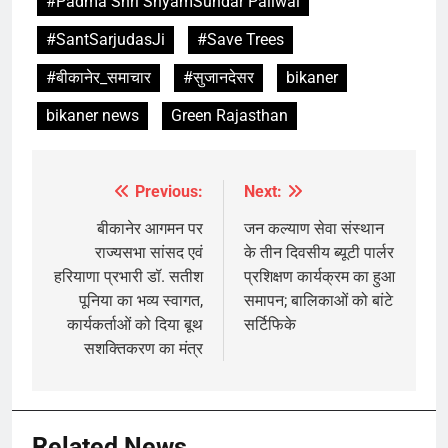
#Padma Shri ShyamSundar Paliwal
#SantSarjudasJi
#Save Trees
#बीकानेर_समाचार
#सुजानदेसर
bikaner
bikaner news
Green Rajasthan
Previous:
Next:
Post
navigation
बीकानेर आगमन पर
जन कल्याण सेवा संस्थान
राज्यसभा सांसद एवं
के तीन दिवसीय ब्यूटी पार्लर
हरियाणा प्रभारी डॉ. सतीश
प्रशिक्षण कार्यक्रम का हुआ
पूनिया का भव्य स्वागत,
समापन; बालिकाओं को बांटे
कार्यकर्ताओं को दिया बूथ
सर्टिफिके
सशक्तिकरण का मंत्र
Related News