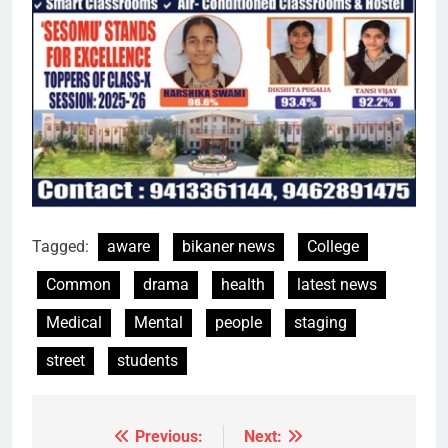
Tagged:
aware
bikaner news
College
Common
drama
health
latest news
Medical
Mental
people
staging
street
students
Previous:
Next:
Post