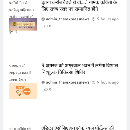
इतना क़रीब बैठते थे वो….” नामक कविता के
प्रतियोगिता में
लिए राज्य स्तर पर सम्मानित होंगे
प्रसिद्ध साहित्यकार
सुनील गज्जाणी को
admin_tharexpressnews
9 hours ago
प्रथम स्थान प्राप्त
0
हुआ है
9 अगस्त को अग्रवाल भवन में लगेगा विशाल
9 अगस्त को
निःशुल्क चिकित्सा शिविर
अग्रवाल भवन में
लगेगा विशाल
admin_tharexpressnews
9 hours ago
निःशुल्क चिकित्सा
0
शिविर
एडिटर एसोसिएशन ऑफ न्यूज़ पोर्टल्स की
उमेश पुरोहित बने