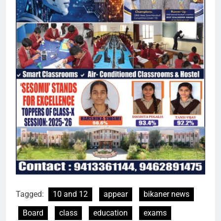
Tagged:
10 and 12
appear
bikaner news
Board
class
education
exams