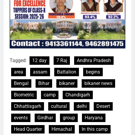
Tagged:
12 day
7 Raj
Andhra Pradesh
area
assam
Battalion
begins
Bengal
Bihar
bikaner
bikaner news
Biometric
camp
Chandigarh
Chhattisgarh
cultural
delhi
Desert
events
Girdhar
group
Haryana
Head Quarter
Himachal
In this camp