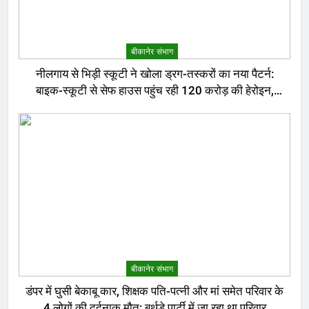
बीकानेर संभाग
नीलगाय से भिड़ी स्कूटी ने खोला ड्रग-तस्करों का नया पैटर्न:
बाइक-स्कूटी से सेफ हाउस पहुंच रही 120 करोड़ की हेरोइन,
बेरोजगार और केटरर्स बने डिलीवरी बॉय
बीकानेर संभाग
डंपर में घुसी बेकाबू कार, शिक्षक पति-पत्नी और मां समेत परिवार के
4 लोगों की दर्दनाक मौत; बर्थडे पार्टी में जा रहा था परिवार