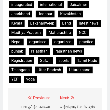
inaugurated
international
Jaisalmer
Jharkhand
Jodhpur
Kazakhstan
Kerala
Lakshadweep
Land
latest news
Madhya Pradesh
Maharashtra
NCC
Nepal
organised
organized
practice
punjab
rajasthan
rajasthan news
Registration
Safari
sports
Tamil Nadu
Telangana
Uttar Pradesh
Uttarakhand
YEP
yoga
Previous:
Next:
Post
navigation
ममता पुरोहित उपाध्यक्ष
आईसीएआई बीकानेर ब्रांच