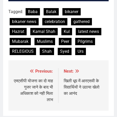
Tagged:
Baba
Balak
bikaner
bikaner news
celebration
gathered
Hazrat
Kamal Shah
Kul
latest news
Mubarak
Muslims
Peer
Pilgrims
RELEGIOUS
Shah
Syed
Urs
Previous:
Next:
Post
navigation
एमएसीपी योजना का दो माह
खिली धूप में आरएसवी के
गुजर जाने के बाद भी
विद्यार्थियों ने उठाया खेलो
अधिकाश को नही मिला
का आनंद
लाभ