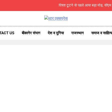
भारतीय संस्कृति का आधार है गुरु-शिष्य परंपर
खाई में ग
एक्सप्रेस
ess News
शुक्रवार ,
TACT US
बीकानेर संभाग
देश व दुनिया
राजस्थान
समाज व साहित्य
रिश्ता टूटने से पहले आया बड़ा मोड़, सीए
भारतीय संस्कृति का आधार है गुरु-शिष्य परंपर
खाई में ग