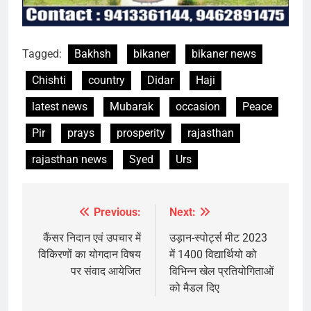
Tagged:
Bakhsh
bikaner
bikaner news
Chishti
country
Didar
Haji
latest news
Mubarak
occasion
Peace
Pir
prays
prosperity
rajasthan
rajasthan news
Syed
Urs
Previous:
Next:
Post
navigation
कैंसर निदान एवं उपचार में
उड़ान-स्पोर्ट्स मीट 2023
विकिरणों का योगदान विषय
में 1400 विद्यार्थियो को
पर संवाद आयेजित
विभिन्न खेल प्रतियोगिताओं
को मैडल दिए