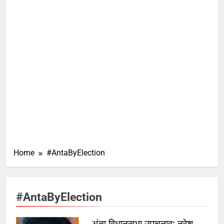
Home
#AntaByElection
#AntaByElection
अंता विधानसभा उपचुनाव: नरेश