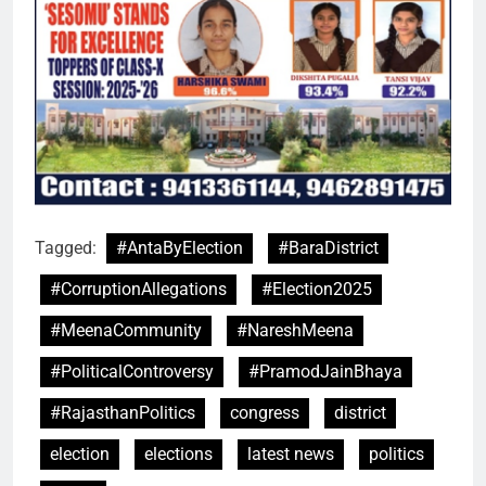
Tagged:
#AntaByElection
#BaraDistrict
#CorruptionAllegations
#Election2025
#MeenaCommunity
#NareshMeena
#PoliticalControversy
#PramodJainBhaya
#RajasthanPolitics
congress
district
election
elections
latest news
politics