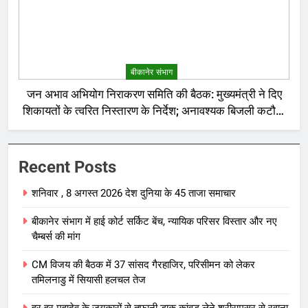
बीकानेर संभाग
जन अभाव अभियोग निराकरण समिति की बैठक: मुख्यमंत्री ने दिए
शिकायतों के त्वरित निस्तारण के निर्देश; अनावश्यक बिजली कटौती
पर सख्त रुख
Recent Posts
शनिवार , 8 अगस्त 2026 देश दुनिया के 45 ताजा समाचार
बीकानेर संभाग में हाई कोर्ट सर्किट बेंच, न्यायिक परिसर विस्तार और नए
चैम्बर्स की मांग
CM विजय की बैठक में 37 सांसद गैरहाजिर, परिसीमन को लेकर
तमिलनाडु में सियासी हलचल तेज
हर-हर महादेव के जयकारों से तूफानी डाक कांवड़ लेने श्रीरामसर से रवाना