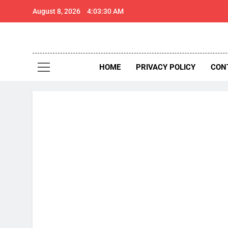
Skip
August 8, 2026
4:03:31 AM
to
content
थार 
Thar Expr
HOME
PRIVACY POLICY
CON