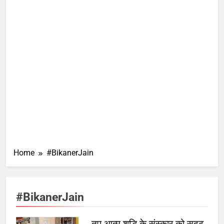
Home
#BikanerJain
#BikanerJain
तप आत्म शुद्धि के संस्कार को सुदृढ़