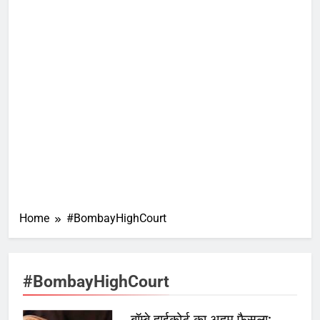
Home
#BombayHighCourt
#BombayHighCourt
बॉम्बे हाईकोर्ट का अहम फैसला: