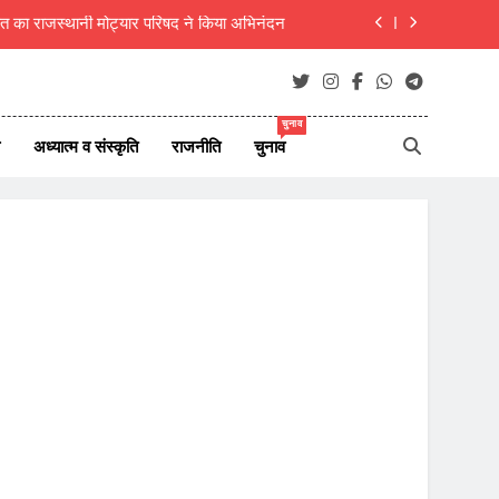
ाएं जीवन परिवर्तन का आधार- मुक्तांजना श्री जी
न ऑफ न्यूज़ पोर्टल्स की कार्यकारिणी का विस्तार
यित्व; ‘असमनी’ की नवीन प्रदेश कार्यकारिणी गठित
चुनाव
अध्यात्म व संस्कृति
राजनीति
चुनाव
दीक्षित का राजस्थानी मोट्यार परिषद ने किया अभिनंदन
ाएं जीवन परिवर्तन का आधार- मुक्तांजना श्री जी