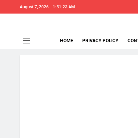
Skip
August 7, 2026
1:51:24 AM
to
content
थार 
Thar Expr
HOME
PRIVACY POLICY
CON