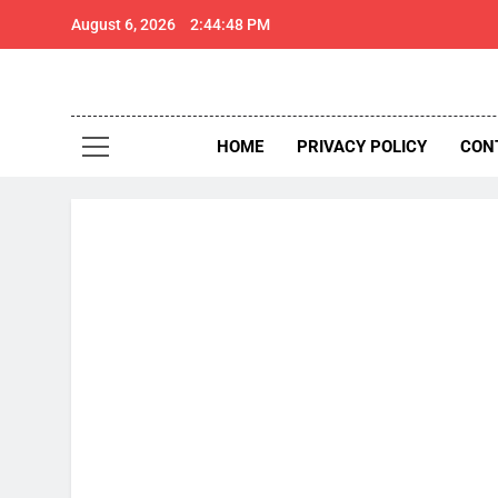
Skip
August 6, 2026
2:44:49 PM
to
content
थार 
Thar Expr
HOME
PRIVACY POLICY
CON