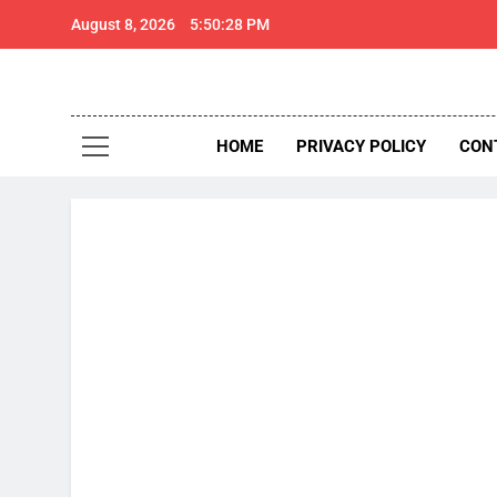
Skip
August 8, 2026
5:50:29 PM
to
content
थार 
Thar Expr
HOME
PRIVACY POLICY
CON