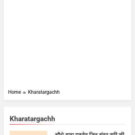
Home
Kharatargachh
Kharatargachh
चौथे दादा गुरुदेव जिन चंद्र सूरि की