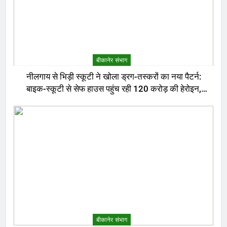
बीकानेर संभाग
नीलगाय से भिड़ी स्कूटी ने खोला ड्रग-तस्करों का नया पैटर्न:
बाइक-स्कूटी से सेफ हाउस पहुंच रही 120 करोड़ की हेरोइन,
बेरोजगार और केटरर्स बने डिलीवरी बॉय
बीकानेर संभाग