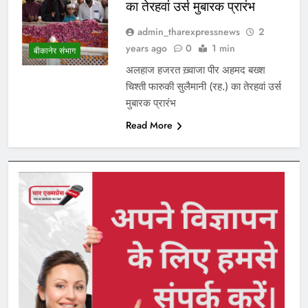
का तेरहवां उर्स मुबारक प्रारंभ
admin_tharexpressnews
2
years ago
0
1 min
बीकानेर संभाग
अलहाज हजरत ख़्वाजा पीर अहमद बख्श
चिश्ती फारुकी सुलैमानी (रह.) का तेरहवां उर्स
मुबारक प्रारंभ
Read More