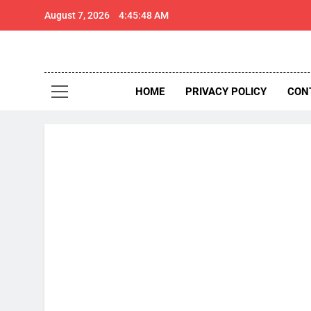
Skip
August 7, 2026
4:45:49 AM
to
content
थार 
Thar Expr
HOME
PRIVACY POLICY
CON