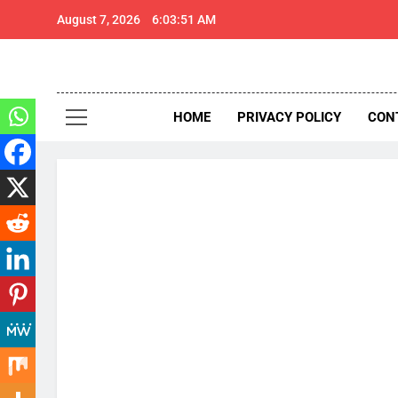
Skip
August 7, 2026
6:03:53 AM
to
content
थार 
Thar Expr
HOME
PRIVACY POLICY
CON