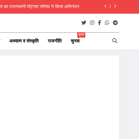
ाएं जीवन परिवर्तन का आधार- मुक्तांजना श्री जी
न ऑफ न्यूज़ पोर्टल्स की कार्यकारिणी का विस्तार
यित्व; ‘असमनी’ की नवीन प्रदेश कार्यकारिणी गठित
चुनाव
अध्यात्म व संस्कृति
राजनीति
चुनाव
दीक्षित का राजस्थानी मोट्यार परिषद ने किया अभिनंदन
ाएं जीवन परिवर्तन का आधार- मुक्तांजना श्री जी