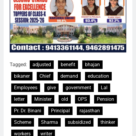
Tagged:
adjusted
benefit
bhajan
bikaner
Chief
demand
education
Employees
give
government
Lal
letter
Minister
old
OPS
Pension
Pr. Dr. Binani
Principal
rajasthan
Scheme
Sharma
subsidized
thinker
workers
writer