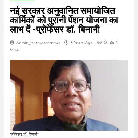
नई सरकार अनुदानित समायोजित
कार्मिकों को पुरानी पेंशन योजना का
लाभ दें -प्रोफेसर डॉ. बिनानी
0
Admin_tharexpressnews
3 Years Ago
1
Mins
प्रोफेसर डॉ. बिनानी