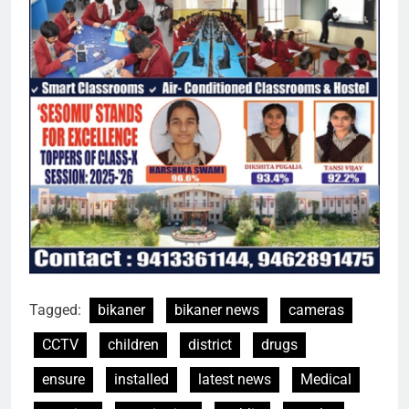
Tagged:
bikaner
bikaner news
cameras
CCTV
children
district
drugs
ensure
installed
latest news
Medical